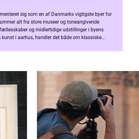
ementeret sig som en af Danmarks vigtigste byer for
 rummer alt fra store museer og toneangivende
erfællesskaber og midlertidige udstillinger i byens
 kunst i aarhus, handler det både om klassiske
g grafiske værker og om mere eksperimenterend...