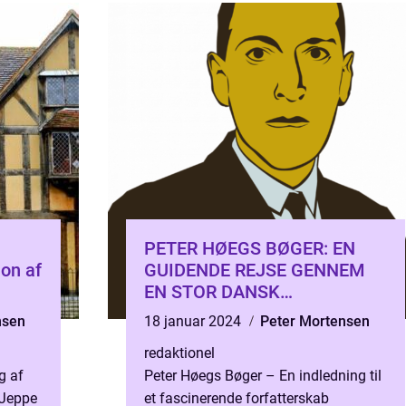
PETER HØEGS BØGER: EN
on af
GUIDENDE REJSE GENNEM
EN STOR DANSK
FORFATTERS LITTERÆRE
nsen
18 januar 2024
Peter Mortensen
UNIVERS
redaktionel
g af
Peter Høegs Bøger – En indledning til
 Jeppe
et fascinerende forfatterskab