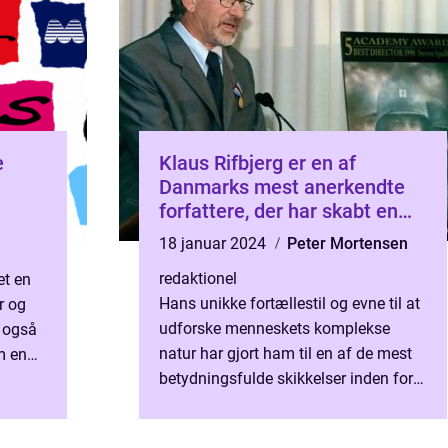
e
Klaus Rifbjerg er en af
Danmarks mest anerkendte
forfattere, der har skabt en
imponerende samling af
18 januar 2024
Peter Mortensen
bøger, der spænder over
redaktionel
et en
forskellige genrer og stilarter
Hans unikke fortællestil og evne til at
r og
udforske menneskets komplekse
 også
natur har gjort ham til en af de mest
m en
betydningsfulde skikkelser inden for
ter er
dansk litteratur. I denne artikel vil vi
dykke ned i Kl...