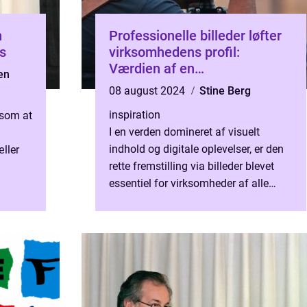
n
Professionelle billeder løfter
rs
virksomhedens profil:
Værdien af en
en
erhvervsfotograf
08 august 2024
Stine Berg
inspiration
r som at
I en verden domineret af visuelt
indhold og digitale oplevelser, er den
æller
rette fremstilling via billeder blevet
essentiel for virksomheder af alle
størrelser. Det er her, en
erhvervsfotograf træder ind...