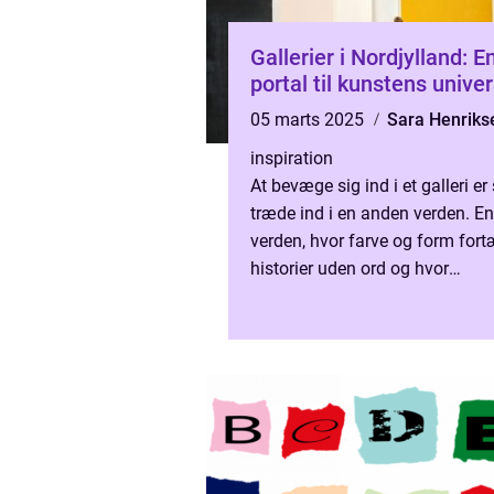
Gallerier i Nordjylland: E
portal til kunstens unive
05 marts 2025
Sara Henriks
inspiration
At bevæge sig ind i et galleri e
træde ind i en anden verden. En
verden, hvor farve og form fort
historier uden ord og hvor
inspirationen lever frit. Galleri
Nordjylland...