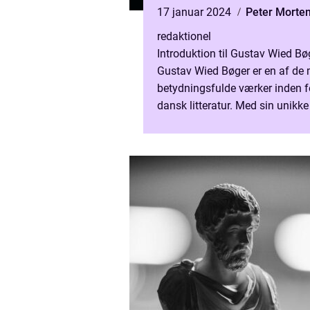
17 januar 2024
Peter Morte
redaktionel
Introduktion til Gustav Wied Bø
Gustav Wied Bøger er en af de
betydningsfulde værker inden f
dansk litteratur. Med sin unikke 
intense skildringer af det mode
samfund formåede Gust...