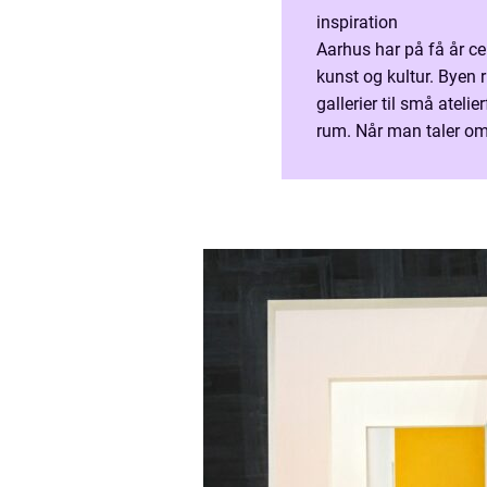
inspiration
Aarhus har på få år c
kunst og kultur. Byen
gallerier til små ateli
rum. Når man taler om
malerier, skulpturer o