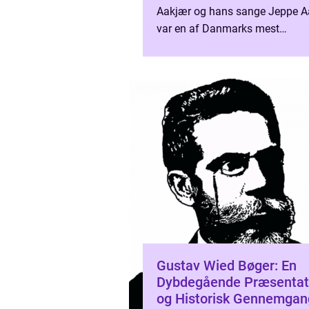
Aakjær og hans sange Jeppe A
var en af Danmarks mest
fremtrædende digtere og forfatt
der primært er kendt for sine sm
Gustav Wied Bøger: En
Dybdegående Præsentat
og Historisk Gennemgan