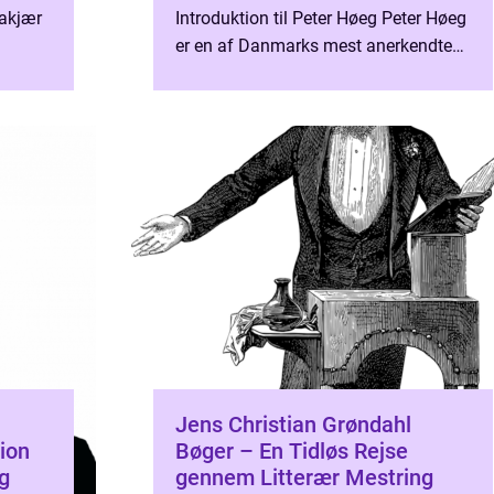
akjær
Introduktion til Peter Høeg Peter Høeg
er en af Danmarks mest anerkendte
ere,
forfattere, og hans bøger er blevet
u...
oversat til adski...
Jens Christian Grøndahl
ion
Bøger – En Tidløs Rejse
g
gennem Litterær Mestring