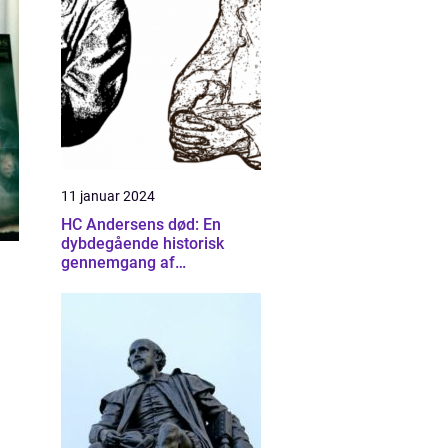
11 januar 2024
HC Andersens død: En
dybdegående historisk
gennemgang af
forfatterens sidste dage