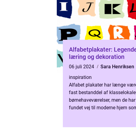
Alfabetplakater: Legend
læring og dekoration
06 juli 2024
Sara Henriksen
inspiration
Alfabet plakater har længe vær
fast bestanddel af klasselokale
børnehaveværelser, men de har
fundet vej til moderne hjem so
del af indretningen. Disse plaka
mere end blot et pe...