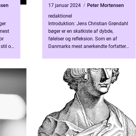
nsen
17 januar 2024
Peter Mortensen
redaktionel
ger
Introduktion: Jens Christian Grøndahl
 mest
bøger er en skatkiste af dybde,
or
følelser og refleksion. Som en af
stil og
Danmarks mest anerkendte forfattere
rne
formår Grøndahl at skabe litteratur,
der taler til sjælen og...