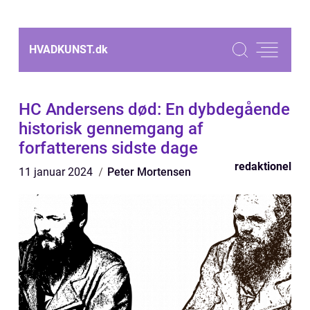
HVADKUNST.
dk
HC Andersens død: En dybdegående
historisk gennemgang af
forfatterens sidste dage
redaktionel
11 januar 2024
Peter Mortensen