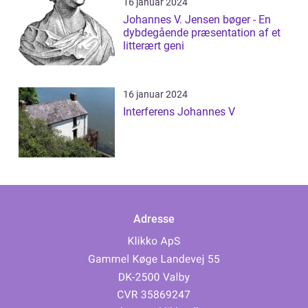
16 januar 2024
Johannes V. Jensen bøger - En
dybdegående præsentation af et
litterært geni
16 januar 2024
Interferens Johannes V
Adresse