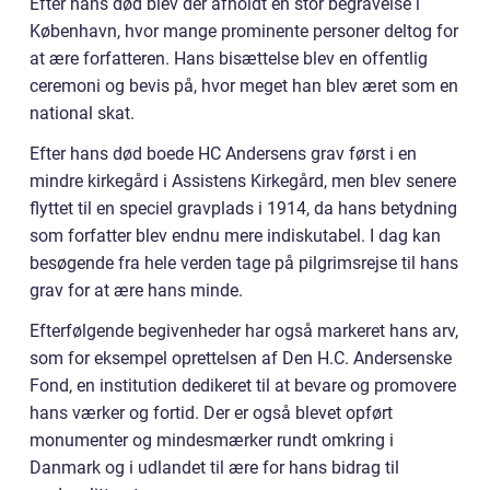
Efter hans død blev der afholdt en stor begravelse i
København, hvor mange prominente personer deltog for
at ære forfatteren. Hans bisættelse blev en offentlig
ceremoni og bevis på, hvor meget han blev æret som en
national skat.
Efter hans død boede HC Andersens grav først i en
mindre kirkegård i Assistens Kirkegård, men blev senere
flyttet til en speciel gravplads i 1914, da hans betydning
som forfatter blev endnu mere indiskutabel. I dag kan
besøgende fra hele verden tage på pilgrimsrejse til hans
grav for at ære hans minde.
Efterfølgende begivenheder har også markeret hans arv,
som for eksempel oprettelsen af Den H.C. Andersenske
Fond, en institution dedikeret til at bevare og promovere
hans værker og fortid. Der er også blevet opført
monumenter og mindesmærker rundt omkring i
Danmark og i udlandet til ære for hans bidrag til