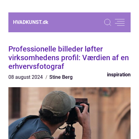
HVADKUNST.
dk
Professionelle billeder løfter
virksomhedens profil: Værdien af en
erhvervsfotograf
inspiration
08 august 2024
Stine Berg