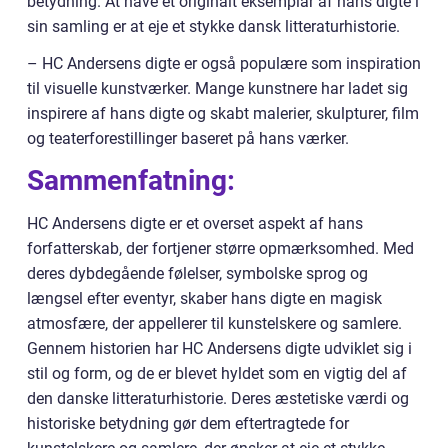
betydning. At have et originalt eksemplar af hans digte i
sin samling er at eje et stykke dansk litteraturhistorie.
– HC Andersens digte er også populære som inspiration
til visuelle kunstværker. Mange kunstnere har ladet sig
inspirere af hans digte og skabt malerier, skulpturer, film
og teaterforestillinger baseret på hans værker.
Sammenfatning:
HC Andersens digte er et overset aspekt af hans
forfatterskab, der fortjener større opmærksomhed. Med
deres dybdegående følelser, symbolske sprog og
længsel efter eventyr, skaber hans digte en magisk
atmosfære, der appellerer til kunstelskere og samlere.
Gennem historien har HC Andersens digte udviklet sig i
stil og form, og de er blevet hyldet som en vigtig del af
den danske litteraturhistorie. Deres æstetiske værdi og
historiske betydning gør dem eftertragtede for