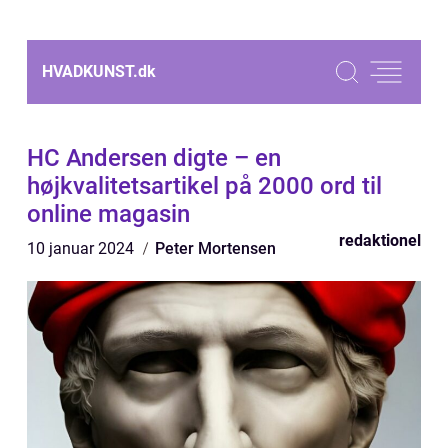
HVADKUNST.
dk
HC Andersen digte – en
højkvalitetsartikel på 2000 ord til
online magasin
redaktionel
10 januar 2024
Peter Mortensen