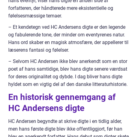
hans eventyr, viser hans digte en anden side af
forfatteren, der håndterede mere eksistentielle og
følelsesmæssige temaer.
– Et kendetegn ved HC Andersens digte er den legende
og fabulerende tone, der minder om eventyrenes natur.
Hans ord skaber en magisk atmosfære, der appellerer til
læserens fantasi og følelser.
– Selvom HC Andersen ikke blev anerkendt som en stor
poet af hans samtidige, blev hans digte senere værdsat
for deres originalitet og dybde. I dag bliver hans digte
hyldet som en vigtig del af den danske litteraturhistorie.
En historisk gennemgang af
HC Andersens digte
HC Andersen begyndte at skrive digte i en tidlig alder,
men hans første digte blev ikke offentliggjort, før han
blev en anerkendt forfatter. Hans debut som digter skete