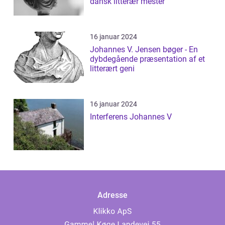
dansk litterær mester
16 januar 2024
Johannes V. Jensen bøger - En
dybdegående præsentation af et
litterært geni
16 januar 2024
Interferens Johannes V
Adresse