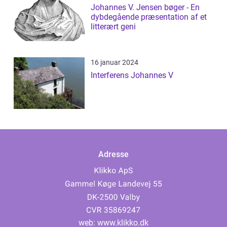
Johannes V. Jensen bøger - En
dybdegående præsentation af et
litterært geni
16 januar 2024
Interferens Johannes V
Adresse
web:
www.klikko.dk