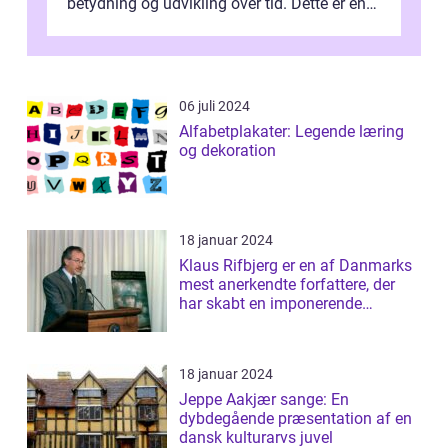
betydning og udvikling over tid. Dette er en
essentiel læsning for a...
06 juli 2024
Alfabetplakater: Legende læring
og dekoration
18 januar 2024
Klaus Rifbjerg er en af Danmarks
mest anerkendte forfattere, der
har skabt en imponerende
samling af...
18 januar 2024
Jeppe Aakjær sange: En
dybdegående præsentation af en
dansk kulturarvs juvel