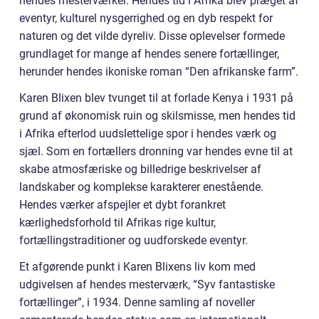
hendes mesterværker. Hendes tid i Afrika blev præget af
eventyr, kulturel nysgerrighed og en dyb respekt for
naturen og det vilde dyreliv. Disse oplevelser formede
grundlaget for mange af hendes senere fortællinger,
herunder hendes ikoniske roman “Den afrikanske farm”.
Karen Blixen blev tvunget til at forlade Kenya i 1931 på
grund af økonomisk ruin og skilsmisse, men hendes tid
i Afrika efterlod uudslettelige spor i hendes værk og
sjæl. Som en fortællers dronning var hendes evne til at
skabe atmosfæriske og billedrige beskrivelser af
landskaber og komplekse karakterer enestående.
Hendes værker afspejler et dybt forankret
kærlighedsforhold til Afrikas rige kultur,
fortællingstraditioner og uudforskede eventyr.
Et afgørende punkt i Karen Blixens liv kom med
udgivelsen af hendes mesterværk, “Syv fantastiske
fortællinger”, i 1934. Denne samling af noveller