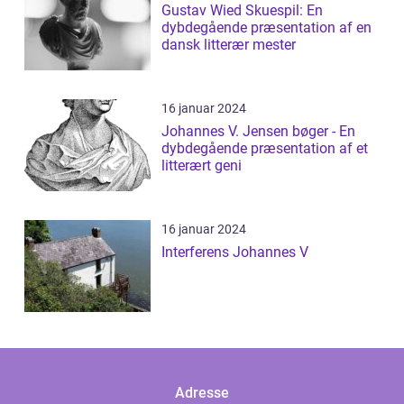
Gustav Wied Skuespil: En
dybdegående præsentation af en
dansk litterær mester
16 januar 2024
Johannes V. Jensen bøger - En
dybdegående præsentation af et
litterært geni
16 januar 2024
Interferens Johannes V
Adresse