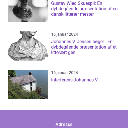
Gustav Wied Skuespil: En
dybdegående præsentation af en
dansk litterær mester
16 januar 2024
Johannes V. Jensen bøger - En
dybdegående præsentation af et
litterært geni
16 januar 2024
Interferens Johannes V
Adresse