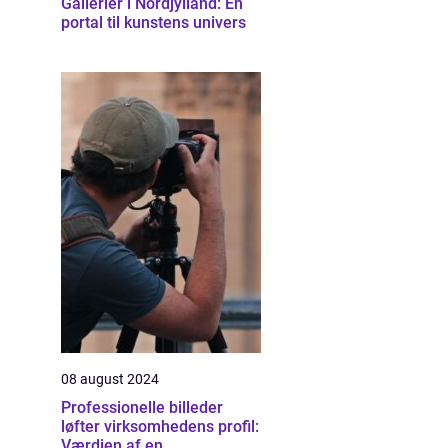
Gallerier i Nordjylland: En
portal til kunstens univers
08 august 2024
Professionelle billeder
løfter virksomhedens profil:
Værdien af en