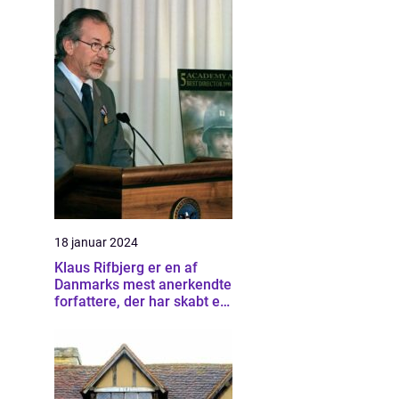
18 januar 2024
Klaus Rifbjerg er en af
Danmarks mest anerkendte
forfattere, der har skabt en
imponerende samling af
bøger, der spænder over
forskellige genrer og
stilarter