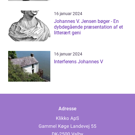
16 januar 2024
Johannes V. Jensen bøger - En
dybdegående præsentation af et
litterært geni
16 januar 2024
Interferens Johannes V
Adresse