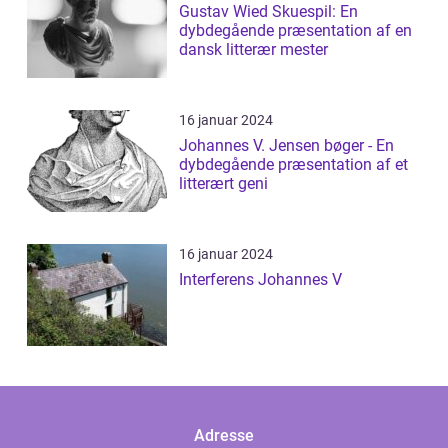
Gustav Wied Skuespil: En
dybdegående præsentation af en
dansk litterær mester
16 januar 2024
Johannes V. Jensen bøger - En
dybdegående præsentation af et
litterært geni
16 januar 2024
Interferens Johannes V
Adresse