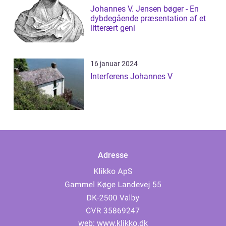
Johannes V. Jensen bøger - En
dybdegående præsentation af et
litterært geni
16 januar 2024
Interferens Johannes V
Adresse
web:
www.klikko.dk