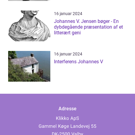
16 januar 2024
Johannes V. Jensen bøger - En
dybdegående præsentation af et
litterært geni
16 januar 2024
Interferens Johannes V
Adresse