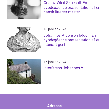
Gustav Wied Skuespil: En
dybdegående præsentation af en
dansk litterær mester
16 januar 2024
Johannes V. Jensen bøger - En
dybdegående præsentation af et
litterært geni
16 januar 2024
Interferens Johannes V
Adresse