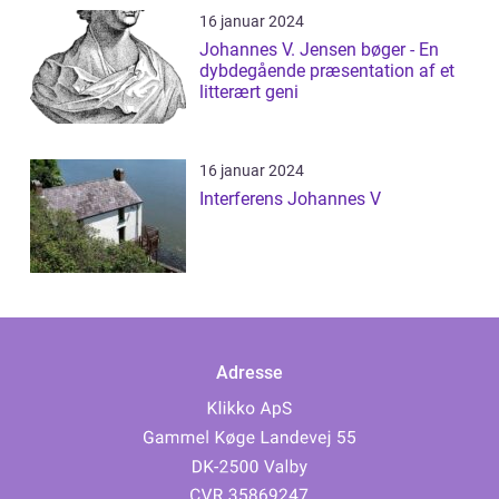
16 januar 2024
Johannes V. Jensen bøger - En
dybdegående præsentation af et
litterært geni
16 januar 2024
Interferens Johannes V
Adresse