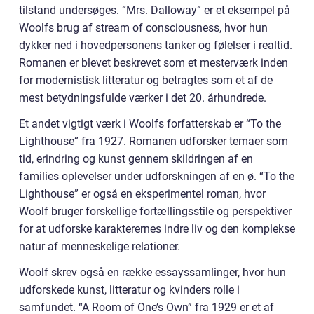
tilstand undersøges. “Mrs. Dalloway” er et eksempel på
Woolfs brug af stream of consciousness, hvor hun
dykker ned i hovedpersonens tanker og følelser i realtid.
Romanen er blevet beskrevet som et mesterværk inden
for modernistisk litteratur og betragtes som et af de
mest betydningsfulde værker i det 20. århundrede.
Et andet vigtigt værk i Woolfs forfatterskab er “To the
Lighthouse” fra 1927. Romanen udforsker temaer som
tid, erindring og kunst gennem skildringen af en
families oplevelser under udforskningen af en ø. “To the
Lighthouse” er også en eksperimentel roman, hvor
Woolf bruger forskellige fortællingsstile og perspektiver
for at udforske karakterernes indre liv og den komplekse
natur af menneskelige relationer.
Woolf skrev også en række essayssamlinger, hvor hun
udforskede kunst, litteratur og kvinders rolle i
samfundet. “A Room of One’s Own” fra 1929 er et af