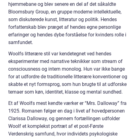
hjemmebane og blev senere en del af det såkaldte
Bloomsbury Group, en gruppe moderne intellektuelle,
som diskuterede kunst, litteratur og politik. Hendes
forfatterskab blev præget af hendes egne personlige
erfaringer og hendes dybe forståelse for kvinders rolle i
samfundet.
Woolfs litterære stil var kendetegnet ved hendes
eksperimenter med narrative teknikker som stream of
consciousness og intern monolog. Hun var ikke bange
for at udfordre de traditionelle litterære konventioner og
skabte et nyt formsprog, som hun brugte til at udforske
temaer som køn, identitet, klasse og mental sundhed.
Et af Woolfs mest kendte værker er “Mrs. Dalloway” fra
1925. Romanen følger en dag i livet af hovedpersonen
Clarissa Dalloway, og gennem fortællingen udfolder
Woolf et komplekst portræt af et post-Første
Verdenskrig samfund, hvor individets psykologiske