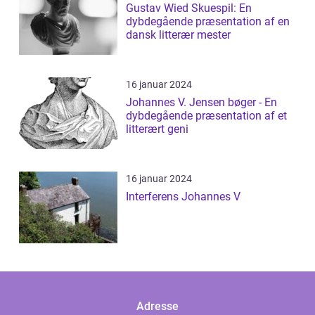
Gustav Wied Skuespil: En
dybdegående præsentation af en
dansk litterær mester
16 januar 2024
Johannes V. Jensen bøger - En
dybdegående præsentation af et
litterært geni
16 januar 2024
Interferens Johannes V
Adresse