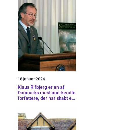
18 januar 2024
Klaus Rifbjerg er en af
Danmarks mest anerkendte
forfattere, der har skabt en
imponerende samling af
bøger, der spænder over
forskellige genrer og
stilarter