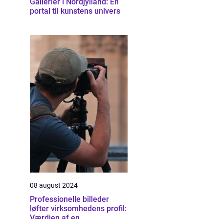
Gallerier i Nordjylland: En
portal til kunstens univers
08 august 2024
Professionelle billeder
løfter virksomhedens profil:
Værdien af en