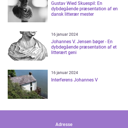
Gustav Wied Skuespil: En
dybdegående præsentation af en
dansk litterær mester
16 januar 2024
Johannes V. Jensen bøger - En
dybdegående præsentation af et
litterært geni
16 januar 2024
Interferens Johannes V
Adresse