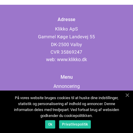
Adresse
web:
www.klikko.dk
Menu
Annoncering
Om os
På vores website bruges cookies til at huske dine indstillinger,
Cookies
statistik og personalisering af indhold og annoncer. Denne
information deles med tredjepart. Ved fortsat brug af websiden
Kontakt os
godkender du cookiepolitikken.
Sitemap
Ok
Privatlivspolitik